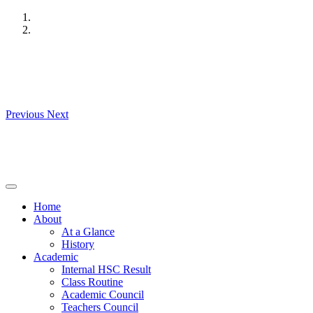
Skip
to
content
Previous
Next
Home
About
At a Glance
History
Academic
Internal HSC Result
Class Routine
Academic Council
Teachers Council