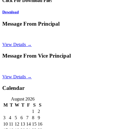
Click For Download File:
Download
Message From Principal
View Details →
Message From Vice Principal
View Details →
Calendar
August 2026
M
T
W
T
F
S
S
1
2
3
4
5
6
7
8
9
10
11
12
13
14
15
16