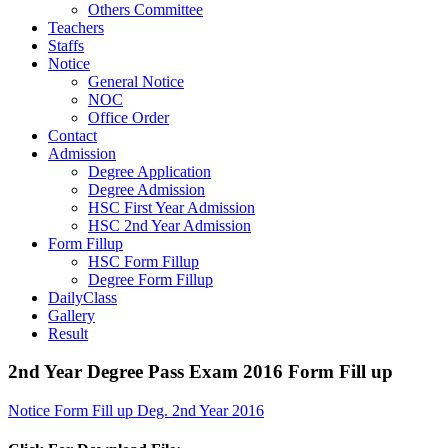
Others Committee
Teachers
Staffs
Notice
General Notice
NOC
Office Order
Contact
Admission
Degree Application
Degree Admission
HSC First Year Admission
HSC 2nd Year Admission
Form Fillup
HSC Form Fillup
Degree Form Fillup
DailyClass
Gallery
Result
2nd Year Degree Pass Exam 2016 Form Fill up
Notice Form Fill up Deg. 2nd Year 2016