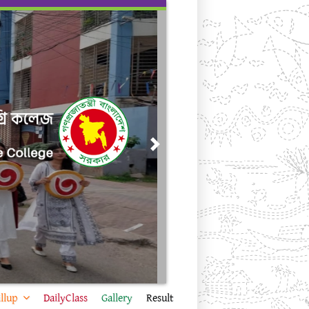
Next
llup
DailyClass
Gallery
Result