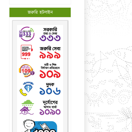
জরুরি হটলাইন