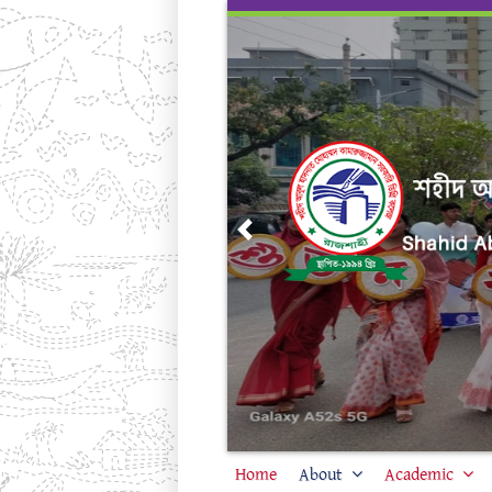
Skip
to
content
Previous
Home
About
Academic