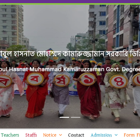
Teachers
Staffs
Notice
Contact
Admission
Form Fi