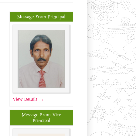
Message From Principal
View Details →
Message From Vice
Principal