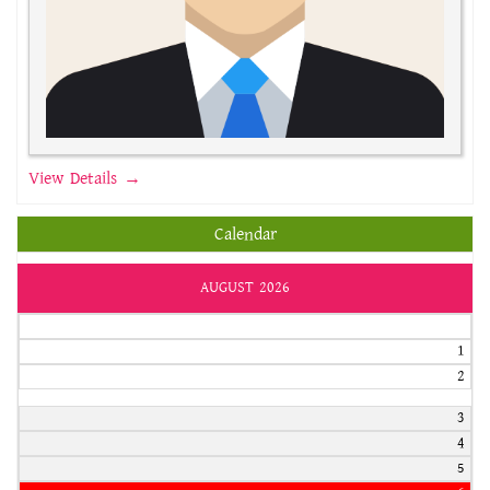
View Details →
Calendar
AUGUST 2026
1
2
3
4
5