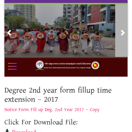
Skip
to
content
Previous
Nex
Degree 2nd year form fillup time
extension – 2017
Notice Form Fill up Deg. 2nd Year 2017 – Copy
Click For Download File: