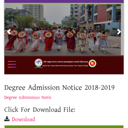
Skip
to
content
Previous
Nex
Degree Admission Notice 2018-2019
Degree Admissions Notis
Click For Download File:
Download