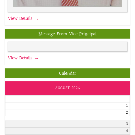
View Details →
Message From Vice Principal
View Details →
Calendar
AUGUST 2026
1
2
3
4