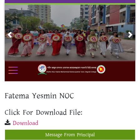
Skip
to
content
Previous
Nex
Fatema Yesmin NOC
Click For Download File:
Download
Message From Principal