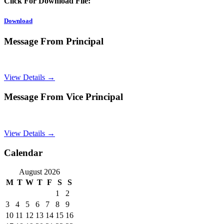
Click For Download File:
Download
Message From Principal
View Details →
Message From Vice Principal
View Details →
Calendar
August 2026
M
T
W
T
F
S
S
1
2
3
4
5
6
7
8
9
10
11
12
13
14
15
16