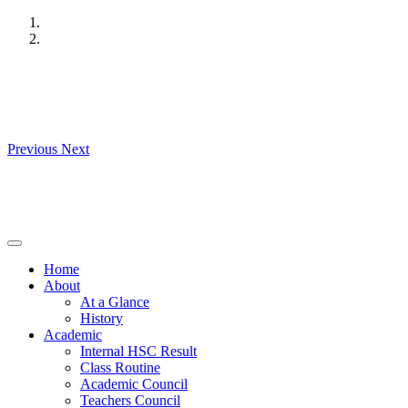
Skip
to
content
Previous
Next
Home
About
At a Glance
History
Academic
Internal HSC Result
Class Routine
Academic Council
Teachers Council