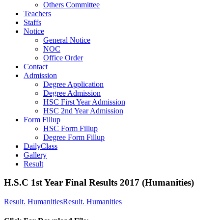
Others Committee
Teachers
Staffs
Notice
General Notice
NOC
Office Order
Contact
Admission
Degree Application
Degree Admission
HSC First Year Admission
HSC 2nd Year Admission
Form Fillup
HSC Form Fillup
Degree Form Fillup
DailyClass
Gallery
Result
H.S.C 1st Year Final Results 2017 (Humanities)
Result. Humanities
Result. Humanities