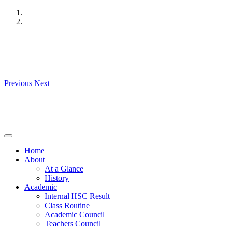
Skip
to
content
Previous
Next
Home
About
At a Glance
History
Academic
Internal HSC Result
Class Routine
Academic Council
Teachers Council