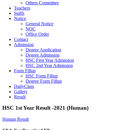
Others Committee
Teachers
Staffs
Notice
General Notice
NOC
Office Order
Contact
Admission
Degree Application
Degree Admission
HSC First Year Admission
HSC 2nd Year Admission
Form Fillup
HSC Form Fillup
Degree Form Fillup
DailyClass
Gallery
Result
HSC 1st Year Result -2021 (Human)
Human Result