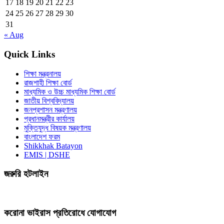
17
18
19
20
21
22
23
24
25
26
27
28
29
30
31
« Aug
Quick Links
শিক্ষা মন্ত্রনালয়
রাজশাহী শিক্ষা বোর্ড
মাধ্যমিক ও উচ্চ মাধ্যমিক শিক্ষা বোর্ড
জাতীয় বিশ্ববিদ্যালয়
জনপ্রশাসন মন্ত্রণালয়
প্রধানমন্ত্রীর কার্যালয়
মুক্তিযুদ্ধ বিষয়ক মন্ত্রণালয়
বাংলাদেশ ফরম
Shikkhak Batayon
EMIS | DSHE
জরুরি হটলাইন
করোনা ভাইরাস প্রতিরোধে যোগাযোগ