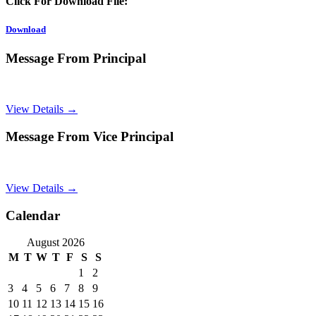
Click For Download File:
Download
Message From Principal
View Details →
Message From Vice Principal
View Details →
Calendar
August 2026
M
T
W
T
F
S
S
1
2
3
4
5
6
7
8
9
10
11
12
13
14
15
16