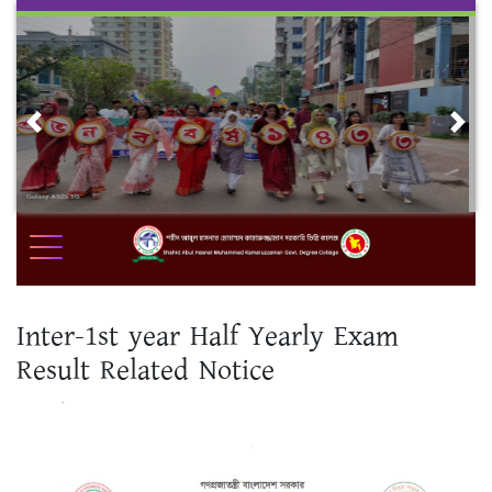
Skip
to
content
Previous
Nex
Inter-1st year Half Yearly Exam
Result Related Notice