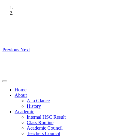
Skip
to
content
Previous
Next
Home
About
At a Glance
History
Academic
Internal HSC Result
Class Routine
Academic Council
Teachers Council