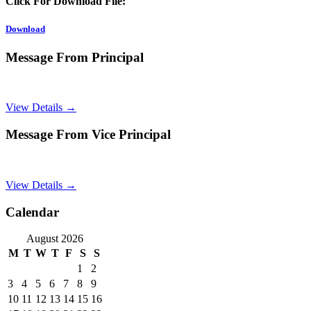
Click For Download File:
Download
Message From Principal
View Details →
Message From Vice Principal
View Details →
Calendar
August 2026
M
T
W
T
F
S
S
1
2
3
4
5
6
7
8
9
10
11
12
13
14
15
16