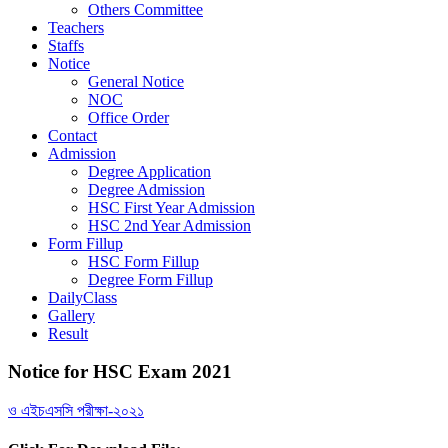
Others Committee
Teachers
Staffs
Notice
General Notice
NOC
Office Order
Contact
Admission
Degree Application
Degree Admission
HSC First Year Admission
HSC 2nd Year Admission
Form Fillup
HSC Form Fillup
Degree Form Fillup
DailyClass
Gallery
Result
Notice for HSC Exam 2021
ও এইচএসসি পরীক্ষা-২০২১