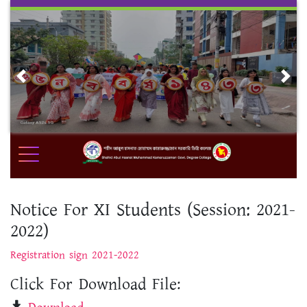
Skip
to
content
Previous
Nex
Notice For XI Students (Session: 2021-
2022)
Registration sign 2021-2022
Click For Download File: