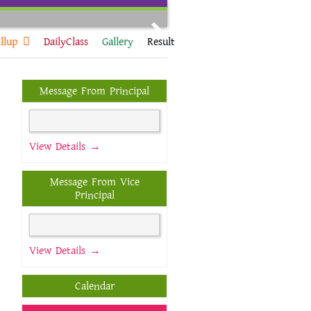
Next
llup
DailyClass
Gallery
Result
Message From Principal
View Details →
Message From Vice
Principal
View Details →
Calendar