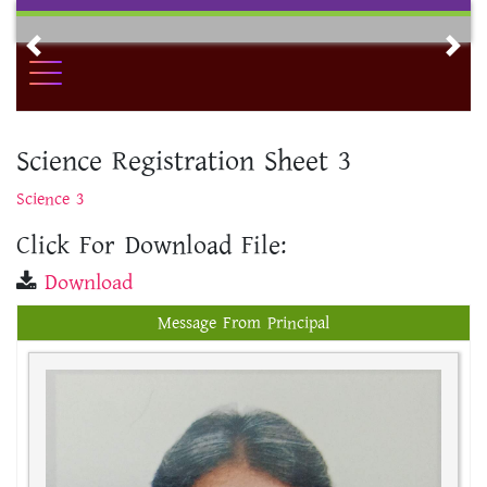
Skip
to
Previous
Nex
content
Science Registration Sheet 3
Science 3
Click For Download File:
Download
Message From Principal