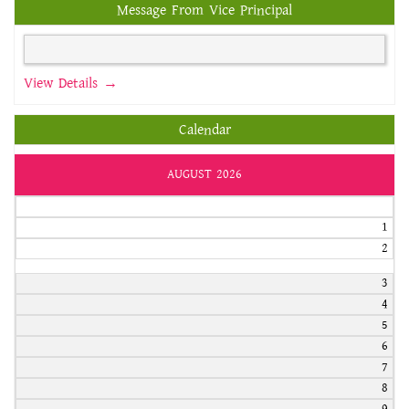
Message From Vice Principal
View Details →
Calendar
AUGUST 2026
1
2
3
4
5
6
7
8