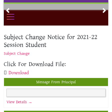
Skip
to
Previous
Nex
content
Subject Change Notice for 2021-22
Session Student
Subject Change
Click For Download File:
Download
Message From Principal
View Details →