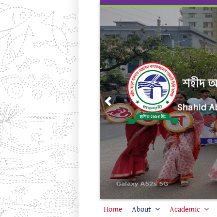
Skip
to
content
Previous
Home
About
Academic