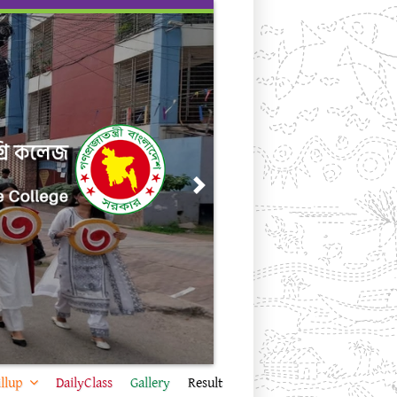
Next
llup
DailyClass
Gallery
Result