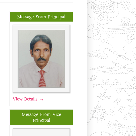
Message From Principal
View Details →
Message From Vice
Principal