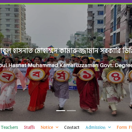
Teachers
Staffs
Notice
Contact
Admission
Form Fi