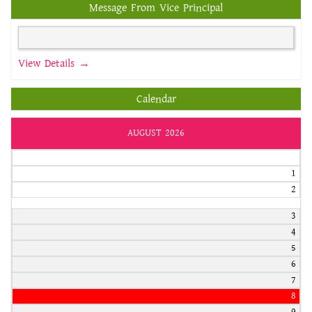
Message From Vice Principal
View Details →
Calendar
AUGUST 2026
1
2
3
4
5
6
7
8