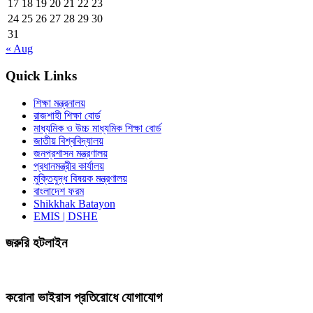
17
18
19
20
21
22
23
24
25
26
27
28
29
30
31
« Aug
Quick Links
শিক্ষা মন্ত্রনালয়
রাজশাহী শিক্ষা বোর্ড
মাধ্যমিক ও উচ্চ মাধ্যমিক শিক্ষা বোর্ড
জাতীয় বিশ্ববিদ্যালয়
জনপ্রশাসন মন্ত্রণালয়
প্রধানমন্ত্রীর কার্যালয়
মুক্তিযুদ্ধ বিষয়ক মন্ত্রণালয়
বাংলাদেশ ফরম
Shikkhak Batayon
EMIS | DSHE
জরুরি হটলাইন
করোনা ভাইরাস প্রতিরোধে যোগাযোগ