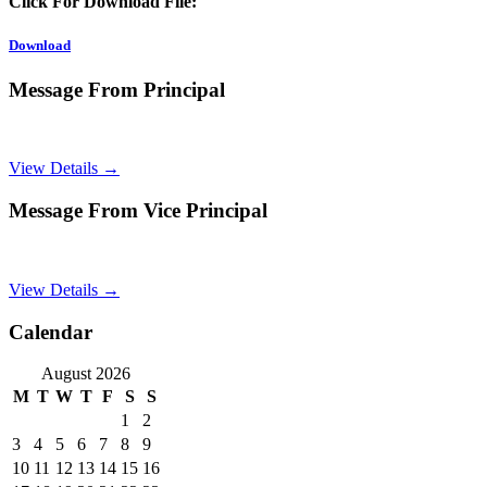
Click For Download File:
Download
Message From Principal
View Details →
Message From Vice Principal
View Details →
Calendar
August 2026
M
T
W
T
F
S
S
1
2
3
4
5
6
7
8
9
10
11
12
13
14
15
16