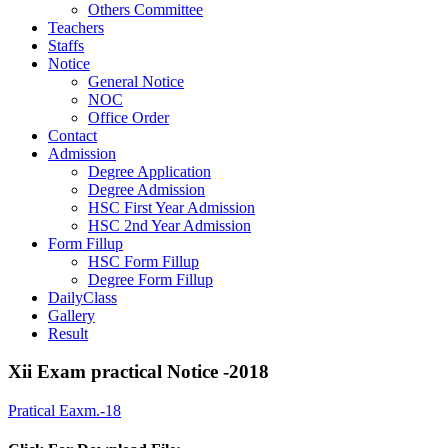
Others Committee
Teachers
Staffs
Notice
General Notice
NOC
Office Order
Contact
Admission
Degree Application
Degree Admission
HSC First Year Admission
HSC 2nd Year Admission
Form Fillup
HSC Form Fillup
Degree Form Fillup
DailyClass
Gallery
Result
Xii Exam practical Notice -2018
Pratical Eaxm.-18