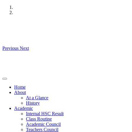
Skip
to
content
Previous
Next
Home
About
At a Glance
History
Academic
Internal HSC Result
Class Routine
Academic Council
Teachers Council