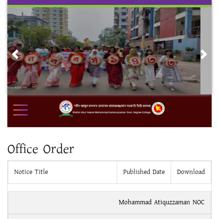
Skip
to
content
Previous
Nex
Office Order
Notice Title
Published Date
Download
Mohammad Atiquzzaman NOC