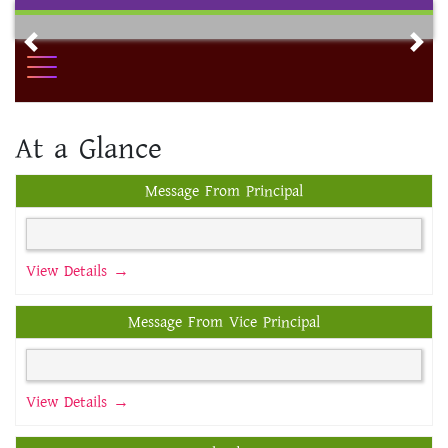
Skip
to
Previous
Nex
content
At a Glance
Message From Principal
View Details →
Message From Vice Principal
View Details →