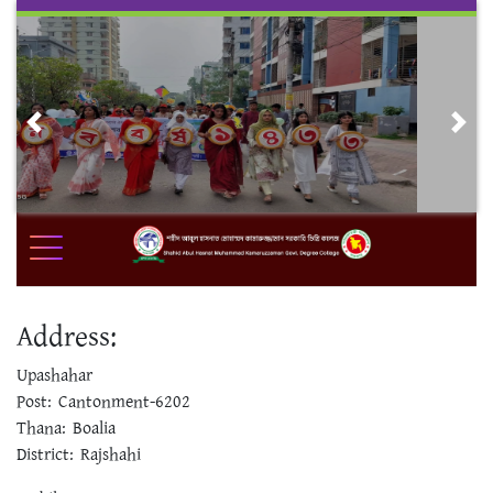
Skip
to
content
Previous
Nex
Address:
Upashahar
Post: Cantonment-6202
Thana: Boalia
District: Rajshahi