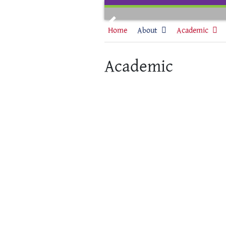
Skip
to
Previous
content
Home
About
Academic
Academic