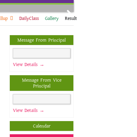
Next
llup
DailyClass
Gallery
Result
Message From Principal
View Details →
Message From Vice
Principal
View Details →
Calendar