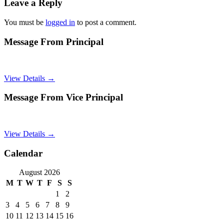
Leave a Reply
You must be
logged in
to post a comment.
Message From Principal
View Details →
Message From Vice Principal
View Details →
Calendar
August 2026
M
T
W
T
F
S
S
1
2
3
4
5
6
7
8
9
10
11
12
13
14
15
16