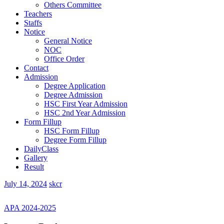
Others Committee
Teachers
Staffs
Notice
General Notice
NOC
Office Order
Contact
Admission
Degree Application
Degree Admission
HSC First Year Admission
HSC 2nd Year Admission
Form Fillup
HSC Form Fillup
Degree Form Fillup
DailyClass
Gallery
Result
July 14, 2024
skcr
APA 2024-2025