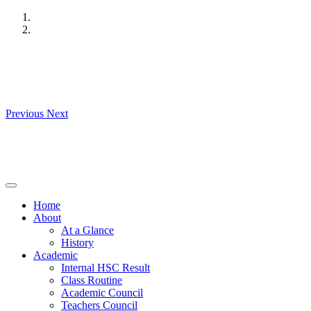
Skip
to
content
Previous
Next
Home
About
At a Glance
History
Academic
Internal HSC Result
Class Routine
Academic Council
Teachers Council