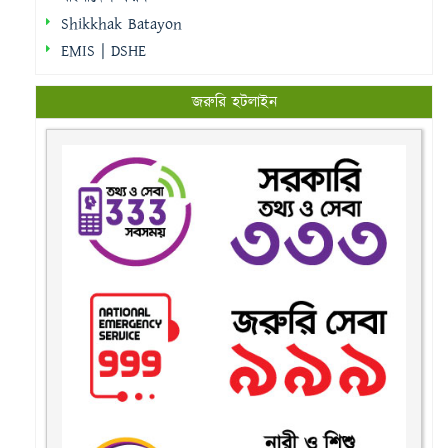
Shikkhak Batayon
EMIS | DSHE
জরুরি হটলাইন