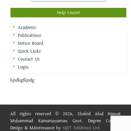
Help Center
Academic
Publications
Notice Board
Quick Links
Contact Us
Login
hjsdbgfkjsdg
All rights reserved © 2026, Shahid Abul Hasnat
Muhammad Kamaruzzaman Govt. Degree College.
Design & Maintenance by
rajIT Solutions Ltd.