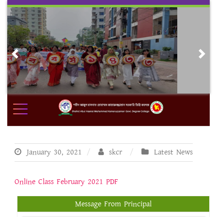
Skip
to
content
Previous
Nex
January 30, 2021
skcr
Latest News
Online Class February 2021 PDF
Message From Principal