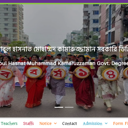
Teachers
Staffs
Notice
Contact
Admission
Form Fi