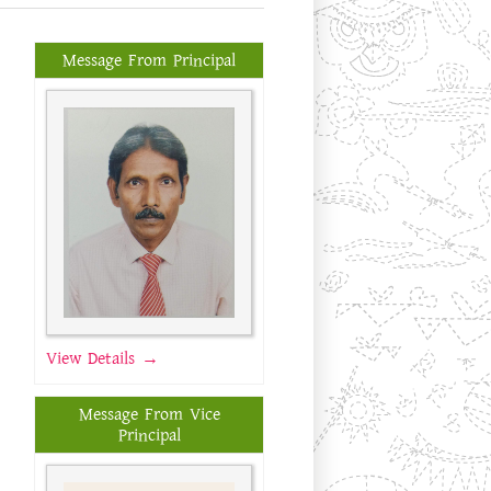
Message From Principal
View Details →
Message From Vice
Principal