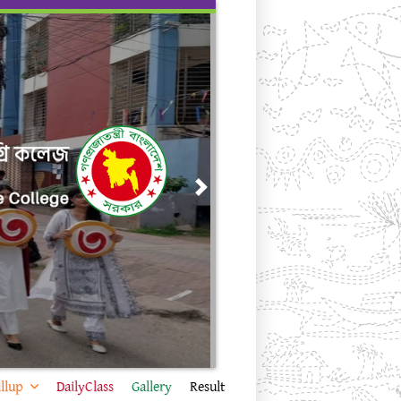
Next
llup
DailyClass
Gallery
Result