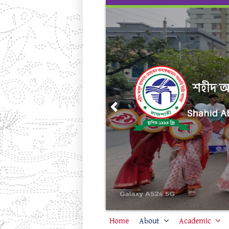
Skip
to
content
Previous
Home
About
Academic