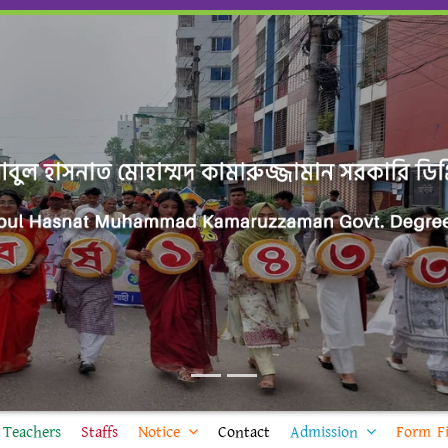
Teachers
Staffs
Notice
Contact
Admission
Form Fi