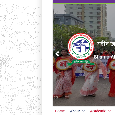
Skip
to
content
Previous
Home
About
Academic