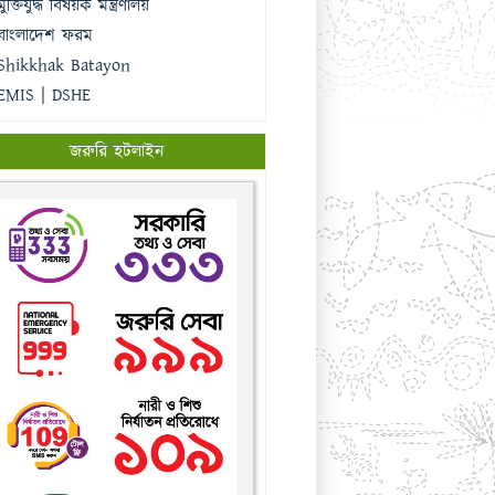
মুক্তিযুদ্ধ বিষয়ক মন্ত্রণালয়
বাংলাদেশ ফরম
Shikkhak Batayon
EMIS | DSHE
জরুরি হটলাইন