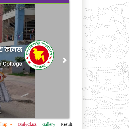
Next
llup
DailyClass
Gallery
Result