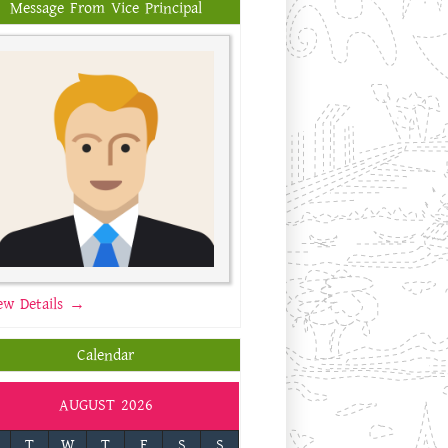
Message From Vice Principal
ew Details →
Calendar
AUGUST 2026
T
W
T
F
S
S